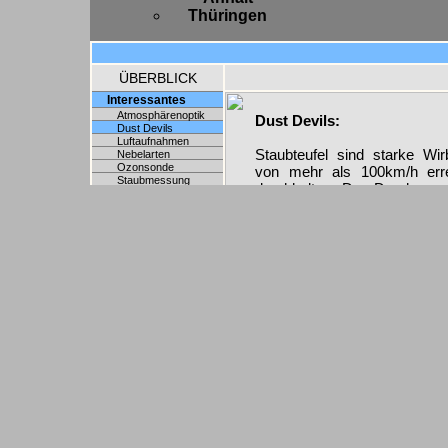
Thüringen
ÜBERBLICK
Interessantes
Atmosphärenoptik
Dust Devils:
Dust Devils
Luftaufnahmen
Staubteufel sind starke Wir
Nebelarten
Ozonsonde
von mehr als 100km/h err
Staubmessung
durchhalten. Der Durchmesse
Stormchasing
Erstreckung geht i
Unwetter
Verlagerungsgeschwindigkeit 
Wolkenarten
Oberfläche, können enorme 
transportiert werden. Da 
handelt, geht gewöhnlich ke
Staubteufeln sollte man sic
problemlos durch die Lu
Sandstrahlung würde man gr
Zur Entstehung ist volle S
Sommer die atmosphärische
sich die großräumige Zirkul
Form von Wind) durchsetz
(Luftwirbel) angeregt wi
Erwärmung wird ebenfalls gr