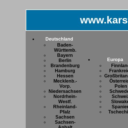
www.kars
Deutschland
Baden-
Württemb.
Bayern
Europa
Berlin
Brandenburg
Finnlan
Hamburg
Frankrei
Hessen
Großbritan
Mecklenb.-
Österrei
Vorp.
Polen
Niedersachsen
Schwed
Nordrhein-
Schwei
Westf.
Slowake
Rheinland-
Spanie
Pfalz
Tschech
Sachsen
Sachsen-
Anhalt