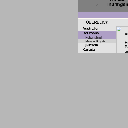
Thüringe
ÜBERBLICK
Australien
Botswana
K
Kubu Island
Makgadikgadi
E
Fiji-Inseln
B
Kanada
g
Neuseeland
a
VR China
b
Vereinigte Staaten
F
B
W
e
d
p
H