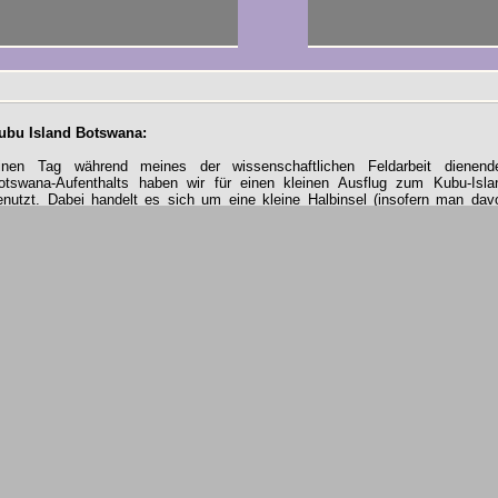
n
ubu Island Botswana:
inen Tag während meines der wissenschaftlichen Feldarbeit dienend
otswana-Aufenthalts haben wir für einen kleinen Ausflug zum Kubu-Isla
enutzt. Dabei handelt es sich um eine kleine Halbinsel (insofern man dav
usgeht, dass der ausgetrocknete See irgendwann mal Wasser gesehen hat
zw. eine geologische Erhebung im Südwesten des Sua Pan. Kubu bedeut
lusspferd, obwohl man hier ganz sicher keine solchen zu sehen bekomm
erühmt ist die Insel für ihre Vielzahl an Affenbrotbäumen (Baobab).
ir haben hinzu den direkten Weg über den Sua Pan gewählt, welcher dur
inen endlosen Tierzaun allerdings länger als erwartet wurde. Rückzu ging 
ann östlich der Magkadigkadi Pans durch die endlose menschenleere Savan
er GPS nach Gweta Town.
ier alle Bilder auch als zip-File zum
Download
!