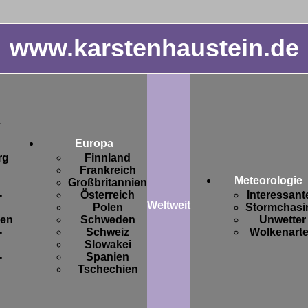
www.karstenhaustein.de
.
Europa
rg
Finnland
Frankreich
Meteorologie
Großbritannien
-
Österreich
Interessant
Weltweit
Polen
Stormchasi
sen
Schweden
Unwetter
-
Schweiz
Wolkenart
Slowakei
-
Spanien
Tschechien