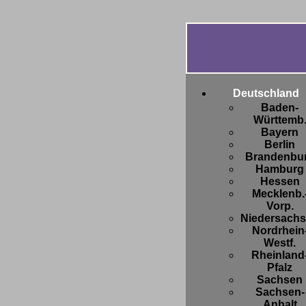
Deutschland
Baden-
Württemb
Bayern
Berlin
Brandenbu
Hamburg
Hessen
Mecklenb.
Vorp.
Niedersach
Nordrhein
Westf.
Rheinland
Pfalz
Sachsen
Sachsen-
Anhalt