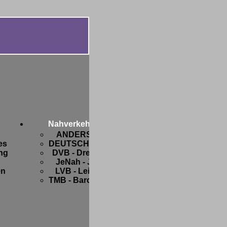
Diverses
Botanik
FIFA-
Nahverkehr
WM
ANDERSWO
2006
es
DEUTSCHLAND
Freaks
ng
DVB - Dresden
and
JeNah - Jena
Friends
en
LVB - Leipzig
Hobbys
TMB - Barcelona
Privates
Strange
stuff