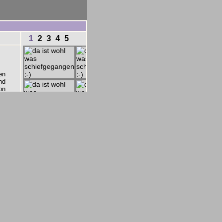
1
2
3
4
5
en
nd
on
),
et
t.
ch
es
ne