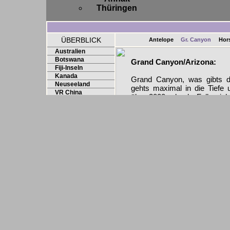
Thüringen
ÜBERBLICK
Antelope
Gr. Canyon
Hor
Australien
Botswana
Grand Canyon/Arizona:
Fiji-Inseln
Kanada
Grand Canyon, was gibts d
Neuseeland
gehts maximal in die Tiefe
VR China
über 2000m hoch. Falls nich
Vereinigte Staaten
ganzen Crazyness. Muss man
Arizona
representabel, aber 3D ist
Chicago
Colorado
Fotos diesmal weitgehend se
Kansas
dass alles vom South Rim a
Los Angeles
New York City
Oklahoma
San Francisco
Hier alle Bilder auch als zip-
Texas