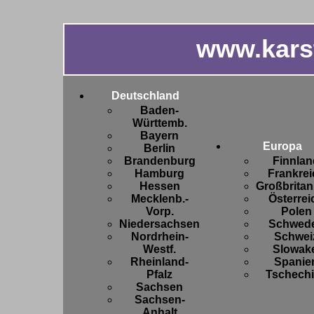
www.kars
Deutschland
Baden-
Württemb.
Bayern
Europa
Berlin
Brandenburg
Finnlan
Hamburg
Frankrei
Hessen
Großbritan
Mecklenb.-
Österrei
Vorp.
Polen
Niedersachsen
Schwed
Nordrhein-
Schwei
Westf.
Slowake
Rheinland-
Spanie
Pfalz
Tschech
Sachsen
Sachsen-
Anhalt