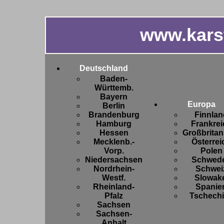
www.kars
Deutschland
Baden-
Württemb.
Bayern
Europa
Berlin
Brandenburg
Finnlan
Hamburg
Frankrei
Hessen
Großbritan
Mecklenb.-
Österrei
Vorp.
Polen
Niedersachsen
Schwed
Nordrhein-
Schwei
Westf.
Slowake
Rheinland-
Spanie
Pfalz
Tschech
Sachsen
Sachsen-
Anhalt