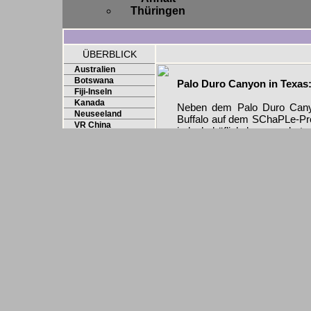
Thüringen
ÜBERBLICK
Australien
Botswana
Palo Duro Canyon in Texas
Fiji-Inseln
Kanada
Neben dem Palo Duro Cany
Neuseeland
Buffalo auf dem SChaPLe-Pr
VR China
jedoch höflich herausgebete
Vereinigte Staaten
was wiederum nicht weiter s
Arizona
auf ehemaligem See- bzw. S
Chicago
Colorado
Daher liegt der Focus auf d
Kansas
welcher im Rahmen der SCha
Los Angeles
wurde und daher hier in kopie
New York City
Oklahoma
San Francisco
Texas
Um der beginnenden Träghei
nach längerer Diskussion ein
namentlich den Palo Duro C
Gestartet sind wir am frühen
von uns normalerweise noch 
(10am). Da sich die versc
nicht hinters Lenkrad get
Autoplatztauschaktionen end