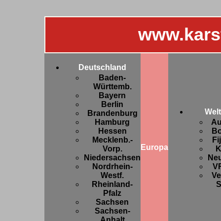
www.kars
Deutschland
Baden-
Württemb.
Bayern
Berlin
Welt
Brandenburg
Hamburg
Au
Hessen
Bo
Mecklenb.-
Fi
Europa
Vorp.
K
Niedersachsen
Ne
Nordrhein-
V
Westf.
Ve
Rheinland-
S
Pfalz
Sachsen
Sachsen-
Anhalt