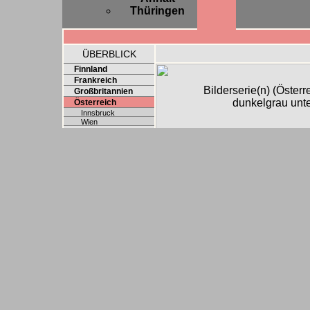
Thüringen
ÜBERBLICK
Finnland
Frankreich
Bilderserie(n) (Öster
Großbritannien
dunkelgrau unt
Österreich
Innsbruck
Wien
Polen
Schweden
Schweiz
Slowakei
Spanien
Tschechien