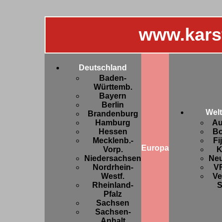
www.kars
Deutschland
Baden-
Württemb.
Bayern
Berlin
Welt
Brandenburg
Hamburg
Au
Hessen
Bo
Mecklenb.-
Fi
Europa
Vorp.
K
Niedersachsen
Ne
Nordrhein-
V
Westf.
Ve
Rheinland-
S
Pfalz
Sachsen
Sachsen-
Anhalt