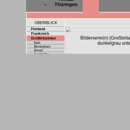
Thüringen
ÜBERBLICK
Finnland
Frankreich
Bilderserie(n) (Großbri
Großbritannien
dunkelgrau unt
Bath
Birmingham
Bristol
Cambridge
Exeter
Leeds
London
Norwich
Oxford
Reading
Wales
Österreich
Polen
Schweden
Schweiz
Slowakei
Spanien
Tschechien