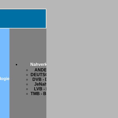
Diverses
Botanik
FIFA-
Nahverkehr
WM
ANDERSWO
2006
DEUTSCHLAND
Freaks
logie
DVB - Dresden
and
JeNah - Jena
Friends
LVB - Leipzig
Hobbys
TMB - Barcelona
Privates
Strange
stuff