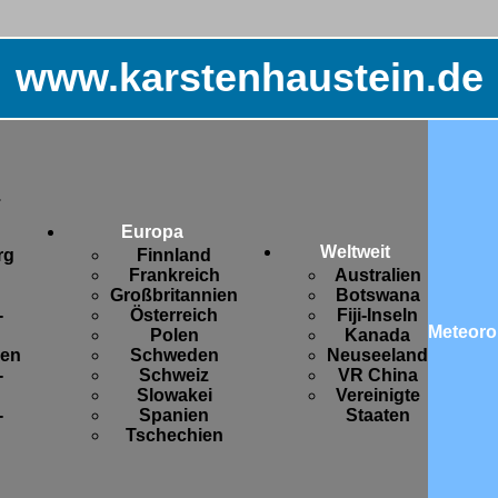
www.karstenhaustein.de
.
Europa
Weltweit
rg
Finnland
Frankreich
Australien
Großbritannien
Botswana
-
Österreich
Fiji-Inseln
Meteoro
Polen
Kanada
sen
Schweden
Neuseeland
-
Schweiz
VR China
Slowakei
Vereinigte
-
Spanien
Staaten
Tschechien