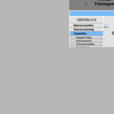
Thüringe
ÜBERBLICK
Interessantes
Stormchasing
B
Unwetter
Hagelschlag
Hochwasser
Orkanschäden
Sandsturm
Schneeevents
Wolkenarten