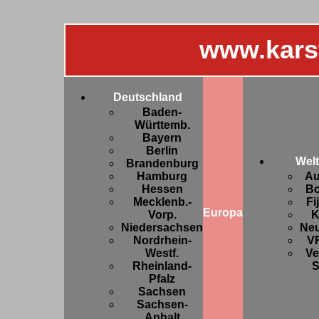
www.kars
Deutschland
Baden-
Württemb.
Bayern
Berlin
Welt
Brandenburg
Hamburg
Au
Hessen
Bo
Mecklenb.-
Fi
Europa
Vorp.
K
Niedersachsen
Ne
Nordrhein-
V
Westf.
Ve
Rheinland-
S
Pfalz
Sachsen
Sachsen-
Anhalt