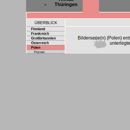
Thüringen
ÜBERBLICK
Finnland
Frankreich
Bilderserie(n) (Polen) e
Großbritannien
unterlegt
Österreich
Polen
Poznan
Schweden
Schweiz
Slowakei
Spanien
Tschechien