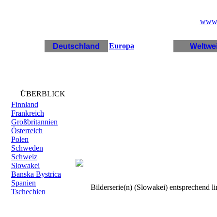
www.k
Europa
Deutschland
Weltwei
ÜBERBLICK
Finnland
Frankreich
Großbritannien
Österreich
Polen
Schweden
Schweiz
Slowakei
Banska Bystrica
Spanien
Bilderserie(n) (Slowakei) entsprechend l
Tschechien