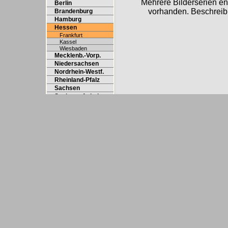
Mehrere Bilderserien e
Berlin
vorhanden. Beschreibu
Brandenburg
Hamburg
Hessen
Frankfurt
Kassel
Wiesbaden
Mecklenb.-Vorp.
Niedersachsen
Nordrhein-Westf.
Rheinland-Pfalz
Sachsen
Sachsen-Anhalt
Thüringen