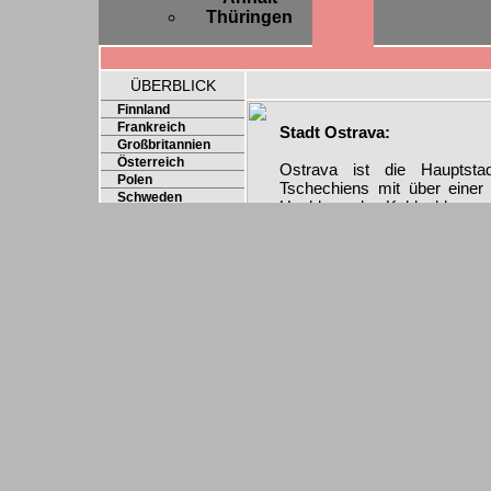
Thüringen
ÜBERBLICK
Finnland
Frankreich
Stadt Ostrava:
Großbritannien
Österreich
Ostrava ist die Hauptsta
Polen
Tschechiens mit über einer V
Schweden
Hochburg des Kohleabbaus, se
Schweiz
Die ausgedehnten Industrie
Slowakei
immer vorhanden und legen Z
Spanien
Die Innenstadt hingegen s
Tschechien
Kriegszerstörungen hat es hi
Beskiden
Stadt, der Universität sei dan
Brno
Isergebirge
Ostrava
Die Bilder wurden allesamt
lebhaft ging es da natürlich nic
Hier alle Bilder auch als zip-