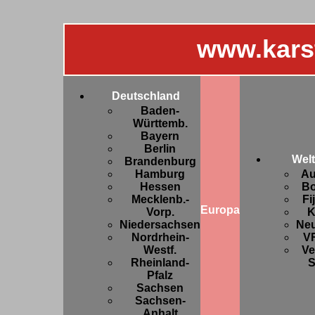
www.kars
Deutschland
Baden-
Württemb.
Bayern
Berlin
Welt
Brandenburg
Hamburg
Au
Hessen
Bo
Mecklenb.-
Fi
Europa
Vorp.
K
Niedersachsen
Ne
Nordrhein-
V
Westf.
Ve
Rheinland-
S
Pfalz
Sachsen
Sachsen-
Anhalt